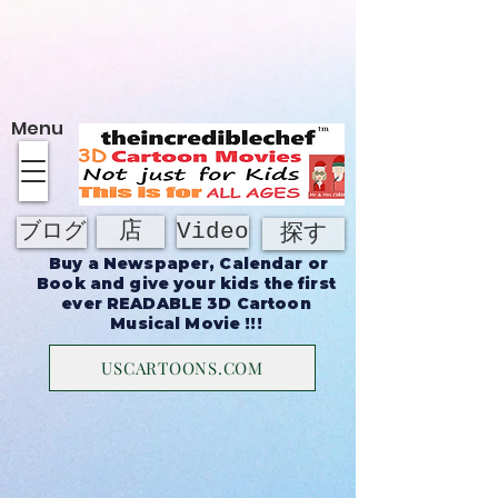
約
Menu
店
Video
ブログ
探す
Buy a Newspaper, Calendar or
Book and give your kids the first
ever READABLE 3D Cartoon
Musical Movie !!!
USCARTOONS.COM