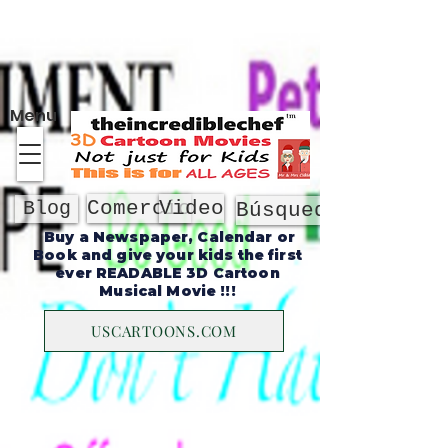
Sobre
Menu
Comercio
Video
Blog
Búsqueda
Buy a Newspaper, Calendar or
Book and give your kids the first
ever READABLE 3D Cartoon
Musical Movie !!!
USCARTOONS.COM