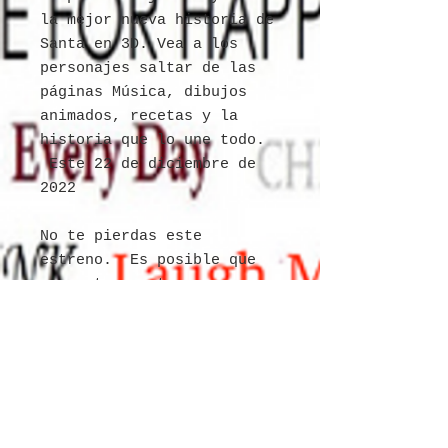
la mejor nueva historia de
Santa en 3D. Vea a los
personajes saltar de las
páginas Música, dibujos
animados, recetas y la
historia que lo une todo.
Este 22 de diciembre de
2022
No te pierdas este
estreno. Es posible que
nunca tenga otra
oportunidad. Pre-
order your own libro y DVD
de dibujos animados de
theincrediblechef.net.