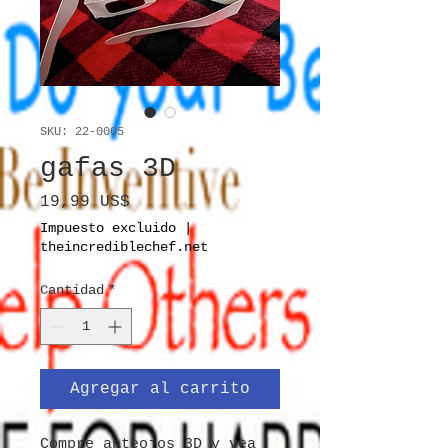
SKU: 22-0005
gafas 3D
Precio
19,99 US$
Impuesto excluido
|
theincrediblechef.net
Cantidad
*
Agregar al carrito
Compre anteojos 3D y vea