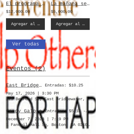
El programa de dibujos animados del libro de cocina en video
La mañana se ha roto
$12,000.00
$5,000.00
Agregar al carrito
Agregar al carrito
Ver todas
Eventos (2)
East Bridgewater Cinemas
Entradas: $10.25
May 17, 2026
|
3:30 PM
225 Bedford St, East Bridgewater, MA 02333, USA
Candy Galore
Entradas: $5.13 - $102.50
December 7, 2023
|
7:19 PM
1 Faneuil Hall Sq, Boston, MA 02109, USA