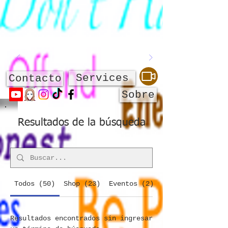
Services
Contacto
Sobre
Resultados de la búsqueda
Todos (50)
Shop (23)
Eventos (2)
About (25)
Resultados encontrados sin ingresar