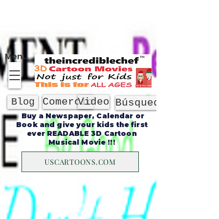
Sobre
Menu
Comercio
Video
Blog
Búsqueda
Buy a Newspaper, Calendar or
Book and give your kids the first
ever READABLE 3D Cartoon
Musical Movie !!!
USCARTOONS.COM