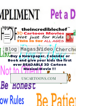
À propos de
Menu
Magasin
Video
Blog
Chercher
Buy a Newspaper, Calendar or
Book and give your kids the first
ever READABLE 3D Cartoon
Musical Movie !!!
USCARTOONS.COM