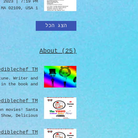
, 2023
|
7:19 PM
1 Faneuil Hall Sq, Boston, MA 02109, USA
הצג הכל
About (25)
ediblechef TM
tune. Writer and
 in the book and
מספר את סיפורם ש
ediblechef TM
המסעדות הטעימות 
on movies! Santa
e
 Show, Delicious
מתוכנית הסרטים ה
NG, Camp Cookout
במהלך החגים מהבל
ediblechef TM