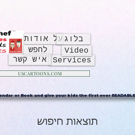
על אודות
בלוג
לחפש
Video
איש קשר
Services
USCARTOONS.COM
ndar or Book and give your kids the first ever READABLE 
תוצאות חיפוש