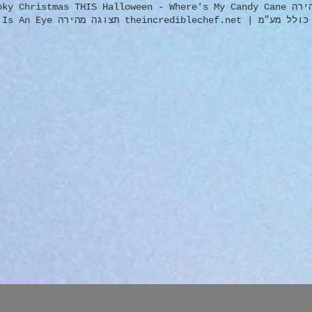
מחיר ‏12.99 ‏$ לא כולל מע״מ | ef.net
Doctor מחיר ‏
מהירה Delicious Restaurant Cartoon Newspaper מחיר ‏10.00 ‏$ לא כולל מע״מ
theincrediblechef.net תצוגה מהירה Spooky Eyes מחיר ‏59.99 ‏$ לא כולל
theincrediblechef.net תצוגה מהירה 2027 lub Superstars Talent
2027 endar - theincredibleChef is MISSING
‏49.99 ‏$ לא כולל מע״מ | incrediblechef.net
nts
2031-2-artoon Show
‏49.99 ‏$ לא כולל מע״מ | eincrediblechef.net
Cookbook Cartoon Show Characters מחיר ‏.99
תצוגה מהירה חדש ownload
מחיר ‏19.99 ‏$ ל