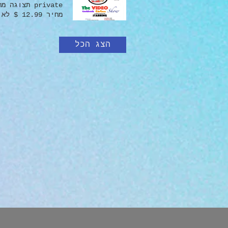
של The Video Cookbook Show ודמויותיו יתחילו עם השותף הנכון.
הצג הכל