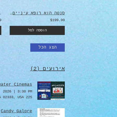
סנטה הוא רופא עיניים - ספר וסרט מצויר ב-DVD כלולים
digital download
9
$199.99
הוספה לסל
הצג הכל
אירועים (2)
water Cinemas
, 2026
|
3:30 PM
225 Bedford St, East Bridgewater, MA 02333, USA
Candy Galore