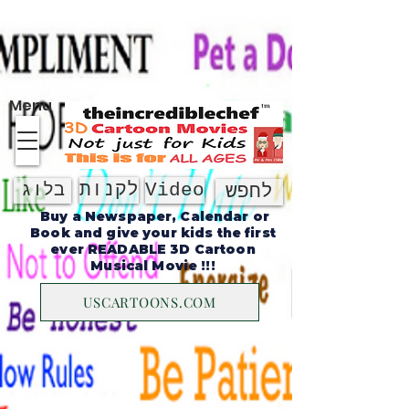
על אודות
Menu
Video
לקנות
בלוג
לחפש
Buy a Newspaper, Calendar or
Book and give your kids the first
ever READABLE 3D Cartoon
Musical Movie !!!
USCARTOONS.COM