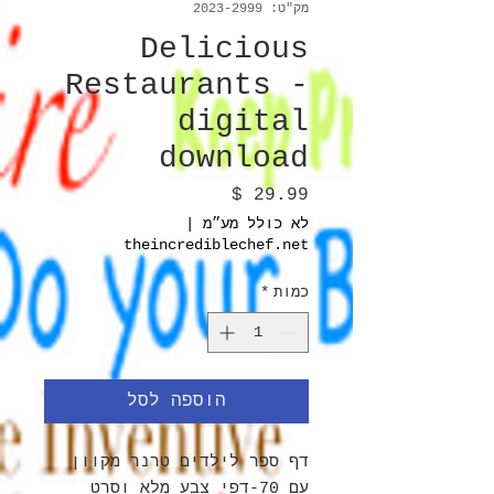
מק"ט: 2023-2999
Delicious
Restaurants -
digital
download
מחיר
לא כולל מע״מ
|
theincrediblechef.net
כמות
*
הוספה לסל
דף ספר לילדים טרנר מקוון
עם 70-דפי צבע מלא וסרט