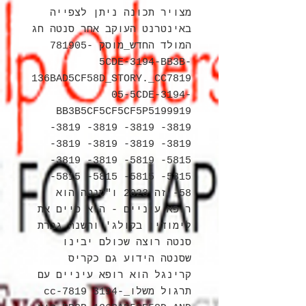
מצויר תכונה ניתן לצפייה
באינטרנט העוקב אחר סנטה חג
המולד החדש_מוסק 781905-
5CDE-3194-BB3B-
136BAD5CF58D_STORY._CC7819
05-5CDE-3194-
BB3B5CF5CF5CF5P5199919
-3819 -3819 -3819 -3819
-3819 -3819 -3819 -3819
-3819 -3819 -5819 -5815
-5815 -5815 -5815 -5815
-58 זה 2023 ו"סנטה הוא
רופא עיניים - הוא סיים את
לימודיו בקולג' והשנה גברת
סנטה רוצה שכולם יבינו
שסנטה הידוע גם כקריס
קרינגל הוא רופא עיניים עם
תרגול משלו_cc-7819 3194-