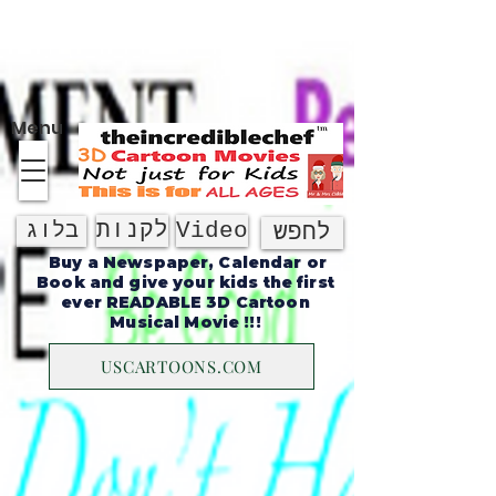
על אודות
Menu
Video
לקנות
בלוג
לחפש
Buy a Newspaper, Calendar or
Book and give your kids the first
ever READABLE 3D Cartoon
Musical Movie !!!
USCARTOONS.COM