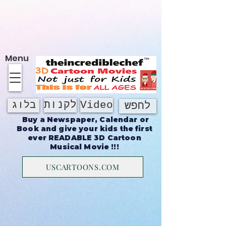
על אודות
Menu
Video
לקנות
בלוג
לחפש
Buy a Newspaper, Calendar or
Book and give your kids the first
ever READABLE 3D Cartoon
Musical Movie !!!
USCARTOONS.COM