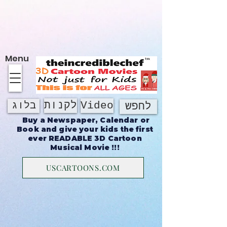
על אודות
Menu
Video
לקנות
בלוג
לחפש
Buy a Newspaper, Calendar or
Book and give your kids the first
ever READABLE 3D Cartoon
Musical Movie !!!
USCARTOONS.COM