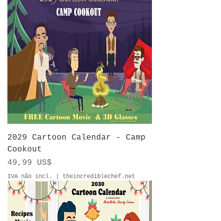
2029 Cartoon Calendar - Camp
Cookout
Preço
49,99 US$
IVA não incl.
|
theincrediblechef.net