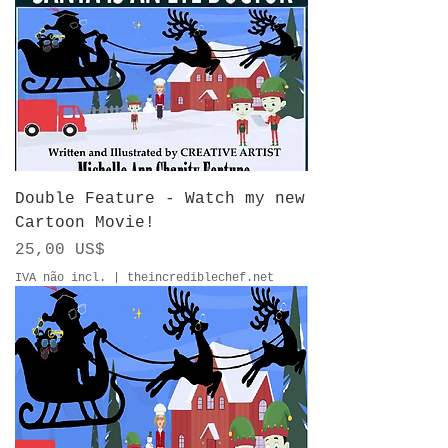
Double Feature - Watch my new
Cartoon Movie!
Preço
25,00 US$
IVA não incl.
|
theincrediblechef.net