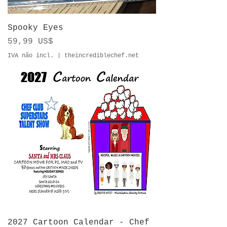
Spooky Eyes
Preço
59,99 US$
IVA não incl.
|
theincrediblechef.net
2027 Cartoon Calendar - Chef