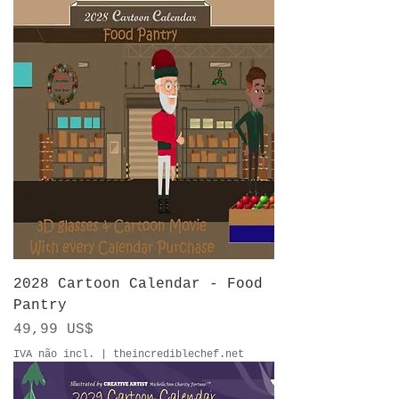
2028 Cartoon Calendar - Food
Pantry
Preço
49,99 US$
IVA não incl.
|
theincrediblechef.net