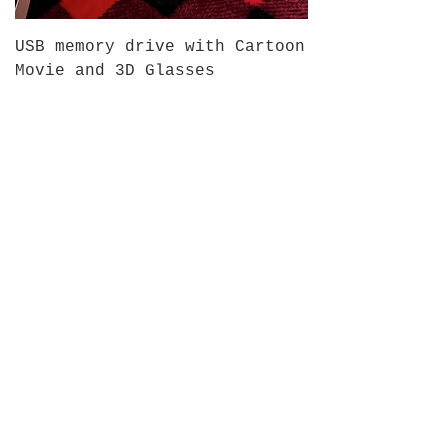
USB memory drive with Cartoon
Movie and 3D Glasses
Preço
19,99 US$
IVA não incl.
|
theincrediblechef.net
13x19