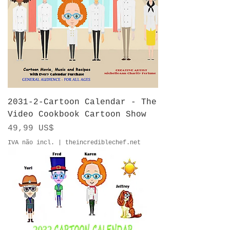
2031-2-Cartoon Calendar - The
Video Cookbook Cartoon Show
Preço
49,99 US$
IVA não incl.
|
theincrediblechef.net