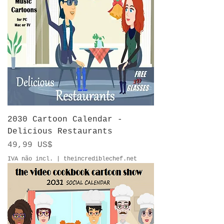
2030 Cartoon Calendar -
Delicious Restaurants
Preço
49,99 US$
IVA não incl.
|
theincrediblechef.net