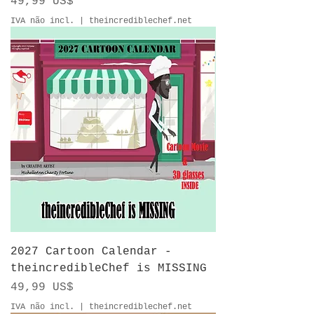
Preço
49,99 US$
IVA não incl.
|
theincrediblechef.net
2027 Cartoon Calendar -
theincredibleChef is MISSING
Preço
49,99 US$
IVA não incl.
|
theincrediblechef.net