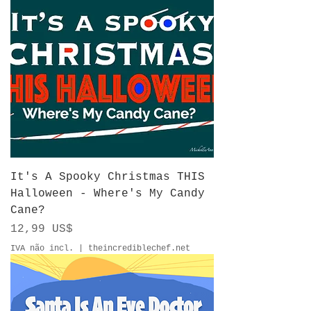
It's A Spooky Christmas THIS
Halloween - Where's My Candy
Cane?
Preço
12,99 US$
IVA não incl.
|
theincrediblechef.net