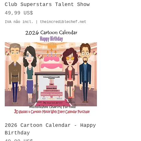
Club Superstars Talent Show
Preço
49,99 US$
IVA não incl.
|
theincrediblechef.net
2026 Cartoon Calendar - Happy
Birthday