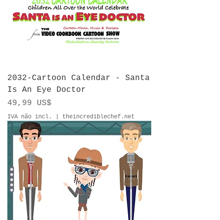
2032-Cartoon Calendar - Santa
Is An Eye Doctor
Preço
49,99 US$
IVA não incl.
|
theincrediblechef.net