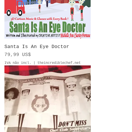
Santa Is An Eye Doctor
Preço
79,99 US$
IVA não incl.
|
theincrediblechef.net